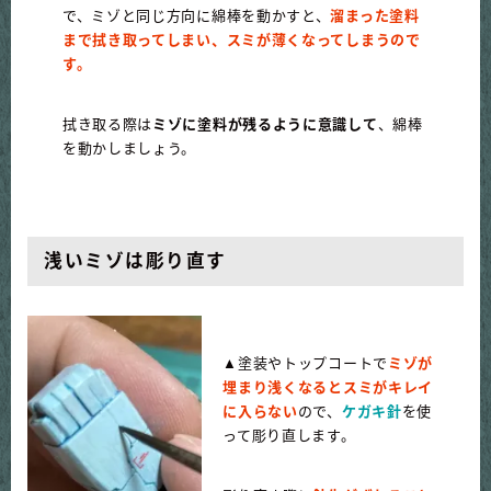
で、ミゾと同じ方向に綿棒を動かすと、
溜まった塗料
まで拭き取ってしまい、スミが薄くなってしまうので
す。
拭き取る際は
ミゾに塗料が残るように意識して
、綿棒
を動かしましょう。
浅いミゾは彫り直す
▲塗装やトップコートで
ミゾが
埋まり浅くなるとスミがキレイ
に入らない
ので、
ケガキ針
を使
って彫り直します。