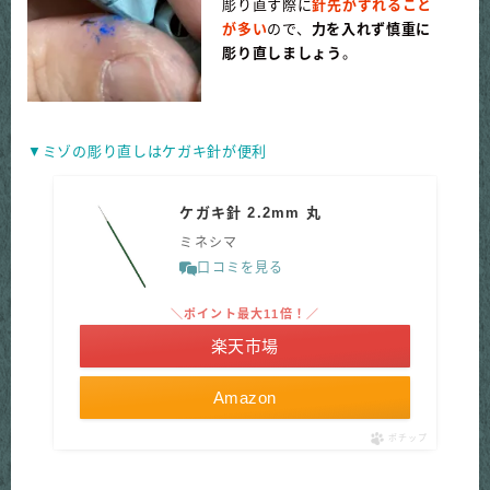
彫り直す際に
針先がずれること
が多い
ので、
力を入れず慎重に
彫り直しましょう
。
▼ミゾの彫り直しはケガキ針が便利
ケガキ針 2.2mm 丸
ミネシマ
口コミを見る
＼ポイント最大11倍！／
楽天市場
Amazon
ポチップ