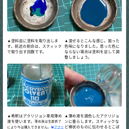
▲塗料皿に塗料を取り出しま
▲混ぜるとこんな感じ。狙った
す。前述の割合は、スティック
色味になりました。思った色に
で取り出す回数です。
ならない場合は塗料を足して調
整しましょう。
▲希釈はアクリジョン専用薄め
▲薄め液を調色したアクリジョ
液を使います。
ンに垂らします。スティックな
薄め液は生産終了
ど棒状のものに伝わせるとこぼ
により今は購入できません。
アクリ