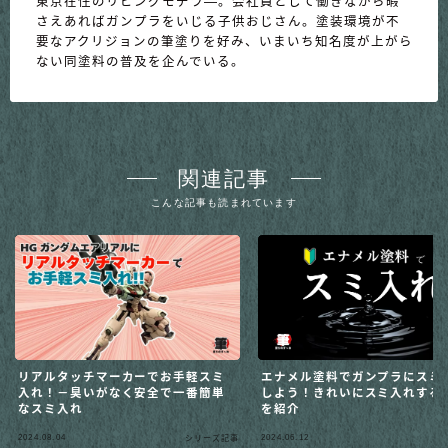
東京在住のリビングモデラ―。会社員として働きながら暇
さえあればガンプラをいじる子供おじさん。塗装環境が不
要なアクリジョンの筆塗りを好み、いまいち知名度が上がら
ない同塗料の普及を企んでいる。
関連記事
こんな記事も読まれています
リアルタッチマーカーでお手軽スミ
エナメル塗料でガンプラにスミ
入れ！－臭いがなく安全で一番簡単
しよう！きれいにスミ入れする
なスミ入れ
を紹介
2024.08.04
2024.06.12
シリーズ記事