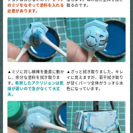
のミゾをなぞって塗料を入れる
取るのです。
必要があります。
▲ミゾに対し綿棒を垂直に動か
▲ざっと拭き取りました。キレ
し、余分な塗料を拭き取りま
イに見えますが、若干拭き取り
す。
希釈したアクリジョンは
乾
が甘くパーツ全体がうっすら水
燥が遅
いので急がなくて大丈
色になっています。
夫。