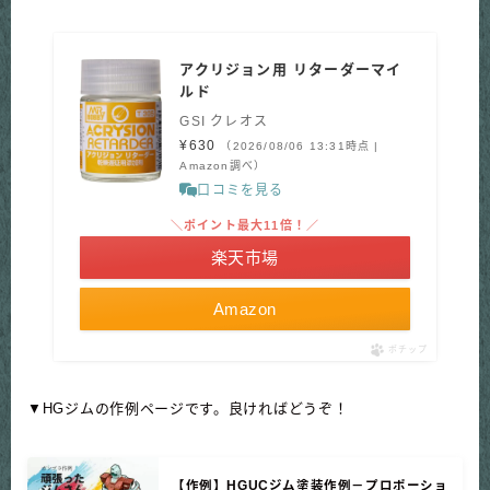
アクリジョン用 リターダーマイ
ルド
GSI クレオス
¥630
（2026/08/06 13:31時点 |
Amazon調べ）
口コミを見る
＼ポイント最大11倍！／
楽天市場
Amazon
ポチップ
▼HGジムの作例ページです。良ければどうぞ！
【作例】HGUCジム塗装作例－プロポーショ