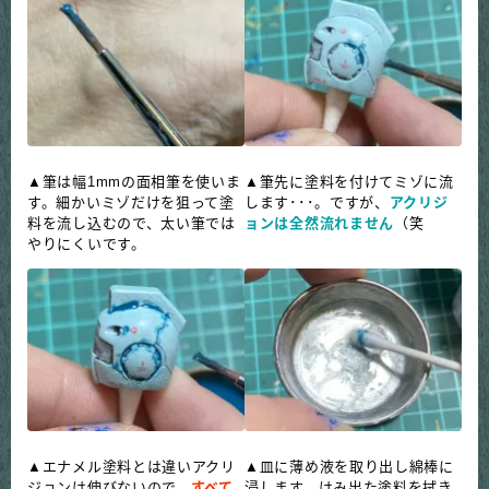
▲筆は幅1mmの面相筆を使いま
▲筆先に塗料を付けてミゾに流
す。細かいミゾだけを狙って塗
します･･･。ですが、
アクリジ
料を流し込むので、太い筆では
ョンは全然流れません
（笑
やりにくいです。
▲エナメル塗料とは違いアクリ
▲皿に薄め液を取り出し綿棒に
ジョンは伸びないので、
すべて
浸します。はみ出た塗料を拭き