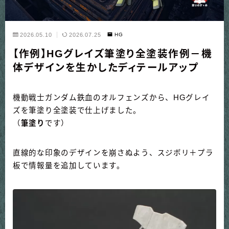
2026.05.10
2026.07.25
HG
【作例】HGグレイズ筆塗り全塗装作例－機
体デザインを生かしたディテールアップ
機動戦士ガンダム鉄血のオルフェンズから、HGグレイ
ズを筆塗り全塗装で仕上げました。
（
筆塗り
です）
直線的な印象のデザインを崩さぬよう、スジボリ＋プラ
板で情報量を追加しています。