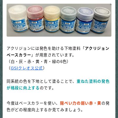
アクリジョンには発色を助ける下地塗料「
アクリジョン
ベースカラー
」が用意されています。
（白・灰・赤・黄・青・緑の6色）
（
GSIクレオス公式
）
同系統の色を下地として塗ることで、
重ねた塗料の発色
が格段に向上する
のです。
今度はベースカラーを使い、
隠ぺい力の弱い赤・黄
の発
色がどの程度向上するか見てみましょう。