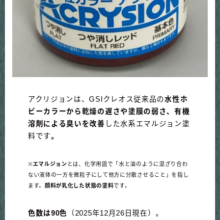
アクリジョンは、GSIクレオス従来品の
水性ホ
ビーカラーから乾燥の遅さや塗膜の弱さ、有機
溶剤による臭いを改善
した水系エマルジョン塗
料です
。
※
エマルジョン
とは、化学用語で「水と油のように混ざり合わ
ない液体の一方を微粒子にして他方に分散させること」を指し
ます。
顔料が乳化した状態の塗料
です。
色数は90色
（2025年12月26日現在）。