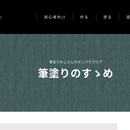
初心者向け
作る
塗る
！
ガンプラ制作・筆塗り道具
基本工作
塗料
アクリジョンって？
デカール
無塗装
アクリジョンvs水性ホビー
スジボリ
部分塗装
カラー
筆塗りおじさんのガンプラブログ
改造
全塗装
筆塗りのすゝめ
ベースカラーのメリット
その他
スミ入れ
ガンプラ筆塗り塗装のコツ
ウェザリング
ガンプラをウェザリングし
よう
グラデーション