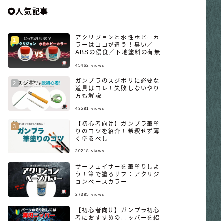
人気記事
アクリジョンと水性ホビーカ
ラーはココが違う！臭い／
ABSの侵食／下地塗料の有無
45462
views
ガンプラのスジボリに必要な
道具はコレ！失敗しないやり
方も解説
43581
views
【初心者向け】ガンプラ筆塗
りのコツを紹介！希釈せず薄
く塗るべし
30218
views
サーフェイサーを筆塗りしよ
う！筆で塗るサフ：アクリジ
ョンベースカラー
27385
views
【初心者向け】ガンプラ初心
者におすすめのニッパーを紹