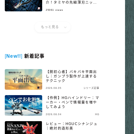
介！タミヤの先細薄刃ニッパ
ー
25061
views
もっと見る
[
New!!
]
新着記事
【脱初心者】バキバキ平面出
し｜ガンプラ製作が上達する
テクニック
2026.08.05
シリーズ記事
【作例】HGハインドリー：マ
ーカー・ペンで情報量を増や
してみよう
2026.08.04
HG
レビュー：HGUCシナンジュ
｜絶対的造形美