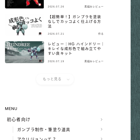
2026.07.26
素組みレビュー
【超簡単！】ガンプラを塗装
なしでカッコよく仕上げる方
法
2026.07.21
作る
レビュー：HG ハインドリー｜
キレイな成形色で組み立てや
すい良キット
2026.07.19
素組みレビュー
もっと見る
MENU
初心者向け
ガンプラ制作・筆塗り道具
アクリジョンって？