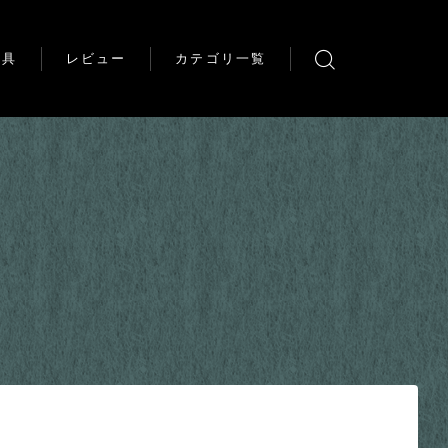
道具
レビュー
カテゴリ一覧
塗る
作る
道具
素組みレビュー
作例
雑記