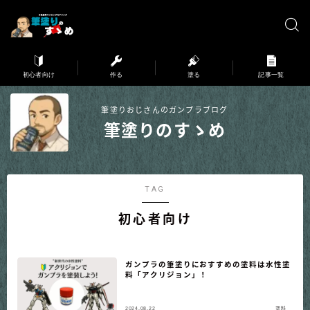
※弊サイトはアフィリエイト広告を利用しています。
初心者向け
作る
塗る
記事一覧
筆塗りおじさんのガンプラブログ
筆塗りのすゝめ
TAG
初心者向け
ガンプラの筆塗りにおすすめの塗料は水性塗
料「アクリジョン」！
2024.08.22
塗料