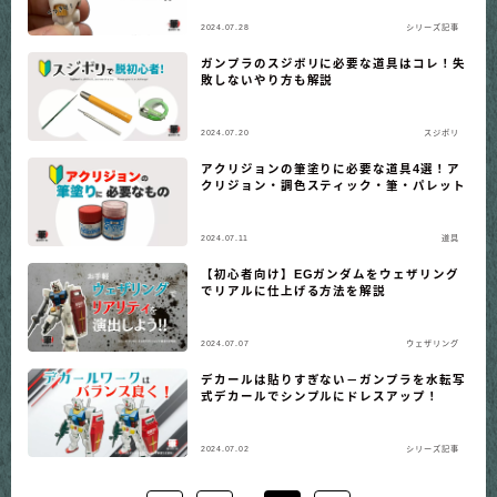
2024.07.28
シリーズ記事
ガンプラのスジボリに必要な道具はコレ！失
敗しないやり方も解説
2024.07.20
スジボリ
アクリジョンの筆塗りに必要な道具4選！ア
クリジョン・調色スティック・筆・パレット
2024.07.11
道具
【初心者向け】EGガンダムをウェザリング
でリアルに仕上げる方法を解説
2024.07.07
ウェザリング
デカールは貼りすぎない－ガンプラを水転写
式デカールでシンプルにドレスアップ！
2024.07.02
シリーズ記事