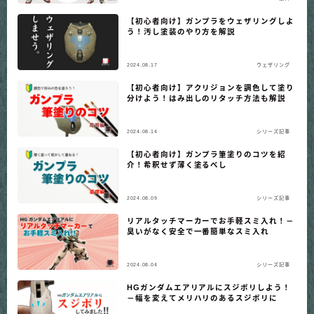
【初心者向け】ガンプラをウェザリングしよ
う！汚し塗装のやり方を解説
2024.08.17
ウェザリング
【初心者向け】アクリジョンを調色して塗り
分けよう！はみ出しのリタッチ方法も解説
2024.08.14
シリーズ記事
【初心者向け】ガンプラ筆塗りのコツを紹
介！希釈せず薄く塗るべし
2024.08.09
シリーズ記事
リアルタッチマーカーでお手軽スミ入れ！－
臭いがなく安全で一番簡単なスミ入れ
2024.08.04
シリーズ記事
HGガンダムエアリアルにスジボリしよう！
－幅を変えてメリハリのあるスジボリに