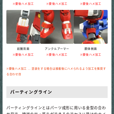
※要後ハメ加工
※要後ハメ加工
※要後ハメ加工
前腕背面
アンクルアーマー
胴体側面
※要後ハメ加工
※要後ハメ加工
※要後ハメ加工
※要後ハメ加工 … 塗装をする場合は接着後にハメられるよう加工を推奨す
る合わせ目
パーティングライン
パーティングラインとはパーツ成形に用いる金型の合わ