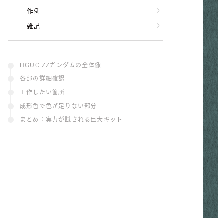
作例
雑記
HGUC ZZガンダムの全体像
各部の詳細確認
工作したい箇所
成形色で色が足りない部分
まとめ：実力が試される巨大キット