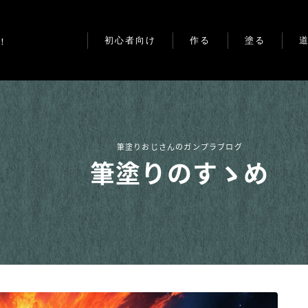
初心者向け
作る
塗る
！
ガンプラ制作・筆塗り道具
基本工作
塗料
アクリジョンって？
デカール
無塗装
アクリジョンvs水性ホビー
スジボリ
部分塗装
カラー
筆塗りおじさんのガンプラブログ
改造
全塗装
筆塗りのすゝめ
ベースカラーのメリット
その他
スミ入れ
ガンプラ筆塗り塗装のコツ
ウェザリング
ガンプラをウェザリングし
よう
グラデーション