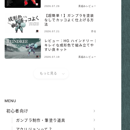
2026.07.26
素組みレビュー
【超簡単！】ガンプラを塗装
なしでカッコよく仕上げる方
法
2026.07.21
作る
レビュー：HG ハインドリー｜
キレイな成形色で組み立てや
すい良キット
2026.07.19
素組みレビュー
もっと見る
MENU
初心者向け
ガンプラ制作・筆塗り道具
アクリジョンって？