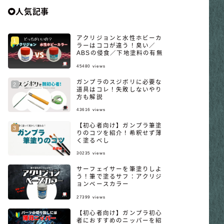
人気記事
アクリジョンと水性ホビーカ
ラーはココが違う！臭い／
ABSの侵食／下地塗料の有無
45480
views
ガンプラのスジボリに必要な
道具はコレ！失敗しないやり
方も解説
43616
views
【初心者向け】ガンプラ筆塗
りのコツを紹介！希釈せず薄
く塗るべし
30235
views
サーフェイサーを筆塗りしよ
う！筆で塗るサフ：アクリジ
ョンベースカラー
27399
views
【初心者向け】ガンプラ初心
者におすすめのニッパーを紹