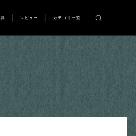
道具
レビュー
カテゴリ一覧
塗る
作る
道具
素組みレビュー
作例
雑記