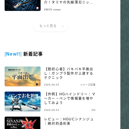
介！タミヤの先細薄刃ニッパ
ー
25073
views
もっと見る
[
New!!
]
新着記事
【脱初心者】バキバキ平面出
し｜ガンプラ製作が上達する
テクニック
2026.08.05
シリーズ記事
【作例】HGハインドリー：マ
ーカー・ペンで情報量を増や
してみよう
2026.08.04
HG
レビュー：HGUCシナンジュ
｜絶対的造形美