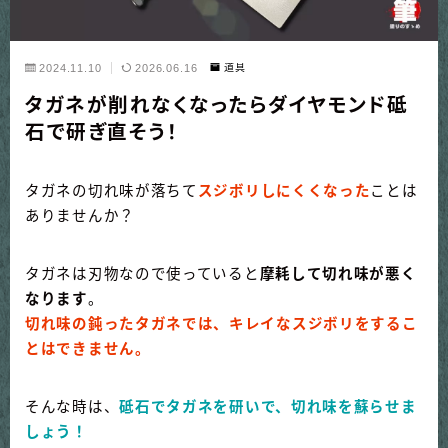
2024.11.10
2026.06.16
道具
タガネが削れなくなったらダイヤモンド砥
石で研ぎ直そう！
タガネの切れ味が落ちて
スジボリしにくくなった
ことは
ありませんか？
タガネは刃物なので使っていると
摩耗して切れ味が悪く
なります
。
切れ味の鈍ったタガネでは、キレイなスジボリをするこ
とはできません
。
そんな時は、
砥石でタガネを研いで、切れ味を蘇らせま
しょう！