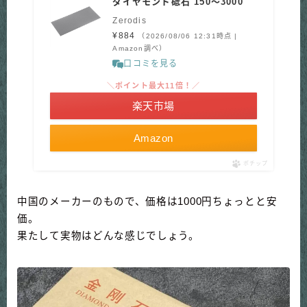
ダイヤモンド砥石 150～3000
Zerodis
¥884
（2026/08/06 12:31時点 |
Amazon調べ）
口コミを見る
＼ポイント最大11倍！／
楽天市場
Amazon
ポチップ
中国のメーカーのもので、価格は1000円ちょっとと安
価。
果たして実物はどんな感じでしょう。