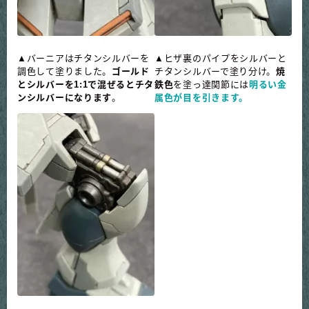
▲バーニアはチタンシルバー
を
▲
ヒザ裏のパイプをシルバーと
調色して塗りました。
ゴールド
チタンシルバーで塗り分け。
焼
とシルバーを1:1で混ぜるとチタ
鉄色
を塗っ達関節には
明るい金
ンシルバーになります
。
属色が目を引きます。