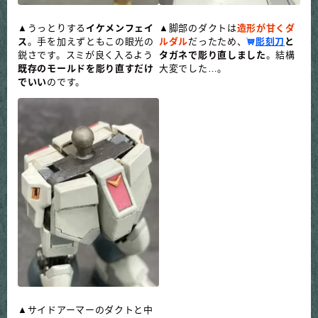
▲うっとりする
イケメンフェイ
▲脚部のダクトは
造形が甘くダ
ス
。手を加えずともこの眼光の
ルダル
だったため、
彫刻刀
と
鋭さです。スミが良く入るよう
タガネで彫り直しました
。
結構
既存のモールドを彫り直すだけ
大変でした…。
でいい
のです。
▲サイドアーマーのダクトと中