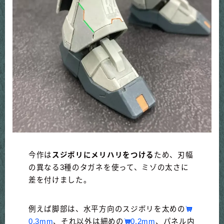
今作は
スジボリにメリハリをつける
ため、刃幅
の異なる3種のタガネを使って、ミゾの太さに
差を付けました。
例えば脚部は、水平方向のスジボリを太めの
0.3mm
、それ以外は細めの
0.2mm
、パネル内