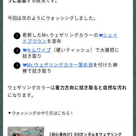
うに塗装
する技法です。
今回は次のようにウォッシングしました。
希釈したMr.ウェザリングカラーの
シェイ
ドブラウン
を塗布
キムワイプ
（硬いティッシュ）で大雑把に
拭き取り
Mr.ウェザリングカラー薄め液
を付けた綿
棒で拭き取り
ウェザリングカラーは
重力方向に拭き取ると自然な汚れ
になります。
▼ウォッシングのやり方はこちら！
【初心者向け】EGガンダムをウェザリング