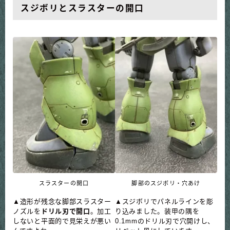
スジボリとスラスターの開口
スラスターの開口
脚部のスジボリ・穴あけ
▲造形が残念な脚部スラスター
▲スジボリでパネルラインを彫
ノズルを
ドリル刃で開口
。加工
り込みました。装甲の隅を
しないと平面的で見栄えが悪い
0.1mmのドリル刃で穴開けし、