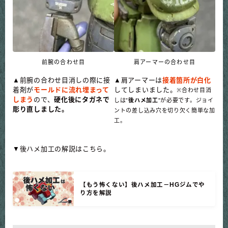
前腕の合わせ目
肩アーマーの合わせ目
▲前腕の合わせ目消しの際に接
▲肩アーマーは
接着箇所が白化
着剤が
モールドに流れ埋まって
してしまいました。
※合わせ目消
しまう
ので、
硬化後にタガネで
しは”
後ハメ加工
”が必要です。ジョイ
彫り直しました。
ントの差し込み穴を切り欠く簡単な加
工。
▼後ハメ加工の解説はこちら。
【もう怖くない】後ハメ加工－HGジムでや
り方を解説