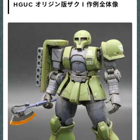
HGUC オリジン版ザクⅠ作例全体像