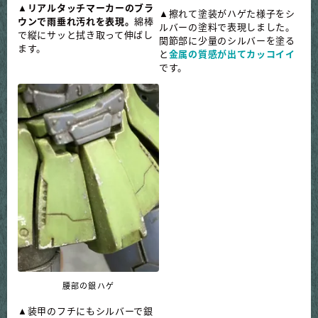
▲
リアルタッチマーカーのブラ
▲擦れて塗装がハゲた様子をシ
ウンで雨垂れ汚れを表現。
綿棒
ルバーの塗料で表現しました。
で縦にサッと拭き取って伸ばし
関節部に少量のシルバーを塗る
ます。
と
金属の質感が出てカッコイイ
です。
腰部の銀ハゲ
▲装甲のフチにもシルバーで銀