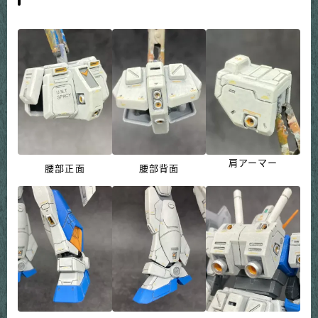
肩アーマー
腰部正面
腰部背面