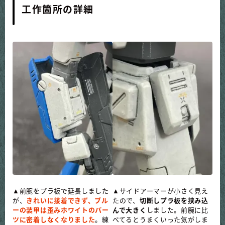
工作箇所の詳細
▲前腕をプラ板で延長しました
▲サイドアーマーが小さく見え
が、
きれいに接着できず、ブル
たので、
切断しプラ板を挟み込
ーの装甲は歪みホワイトのパー
んで大きく
しました。前腕に比
ツに密着しなくなりました
。練
べてるとうまくいった気がしま