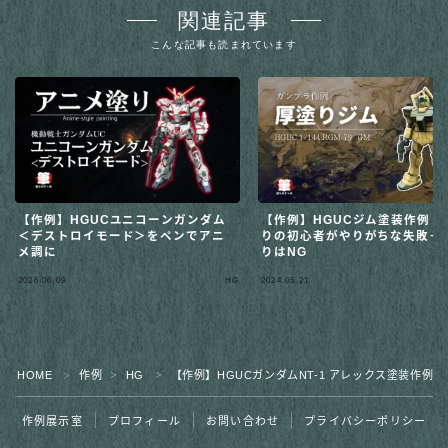
関連記事
こんな記事も読まれています
【作例】HGUCユニコーンガンダム
【作例】HGUCジム塗装作例：
＜デストロイモード＞をペンでアニ
りの初心者がやりがちな失敗－
メ調に
りはNG
2026.06.09
HG
2024.05.21
HOME
作例
HG
【作例】HGUCガンダムNT-1 アレックス塗装作例
＞
＞
＞
作例展示室
プロフィール
お問い合わせ
プライバシーポリシー