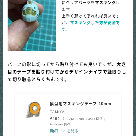
にクリアパーツを
マスキング
し
ます。
上手く避けて塗れれば良いです
が、
マスキングした方が安全で
す。
パーツの形に切ってから貼り付けても良いですが、
大き
目のテープを貼り付けてからデザインナイフで縁取りし
て切り取るとらくちん
です。
模型用マスキングテープ 10mm
TAMIYA
¥264
（2026/08/06 13:31時点 |
Amazon調べ）
口コミを見る