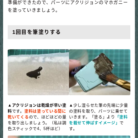
準備ができたので、パーツにアクリジョンのマホガニー
を塗っていきましょう。
1回目を筆塗りする
▲
アクリジョンは乾燥が早い塗
▲少し湿らせた筆の先端に少量
料
です。
塗料は塗っている間に
の塗料を取り、パーツに乗せて
乾いてくる
ので、ほどほどの量
いきます。「塗る」より
「塗料
を取り出しましょう。（私は調
を載せて伸ばすイメージ」
で
色スティックで4、5杯ほど）
す。